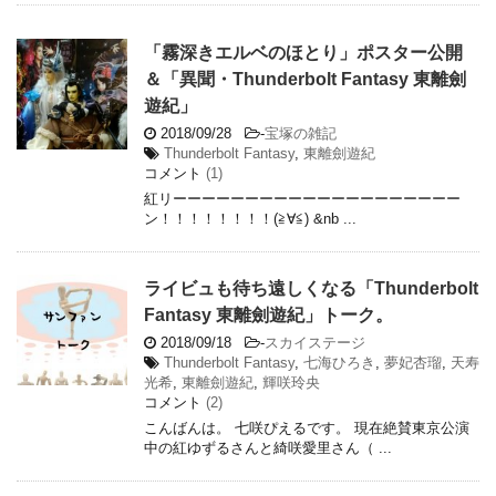
「霧深きエルベのほとり」ポスター公開
＆「異聞・Thunderbolt Fantasy 東離劍
遊紀」
2018/09/28
-
宝塚の雑記
Thunderbolt Fantasy
,
東離劍遊紀
コメント
(1)
紅リーーーーーーーーーーーーーーーーーーーー
ン！！！！！！！！(≧∀≦) &nb ...
ライビュも待ち遠しくなる「Thunderbolt
Fantasy 東離劍遊紀」トーク。
2018/09/18
-
スカイステージ
Thunderbolt Fantasy
,
七海ひろき
,
夢妃杏瑠
,
天寿
光希
,
東離劍遊紀
,
輝咲玲央
コメント
(2)
こんばんは。 七咲ぴえるです。 現在絶賛東京公演
中の紅ゆずるさんと綺咲愛里さん（ ...