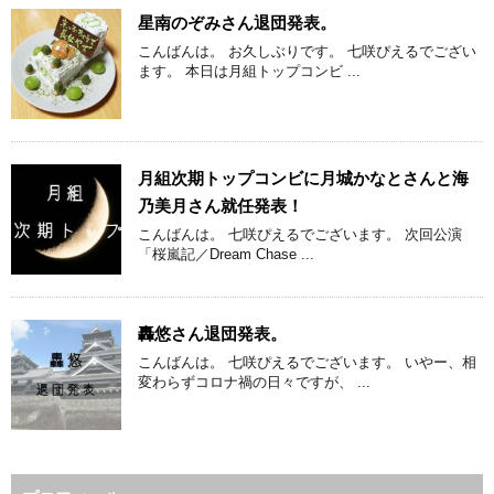
星南のぞみさん退団発表。
こんばんは。 お久しぶりです。 七咲ぴえるでござい
ます。 本日は月組トップコンビ ...
月組次期トップコンビに月城かなとさんと海
乃美月さん就任発表！
こんばんは。 七咲ぴえるでございます。 次回公演
「桜嵐記／Dream Chase ...
轟悠さん退団発表。
こんばんは。 七咲ぴえるでございます。 いやー、相
変わらずコロナ禍の日々ですが、 ...