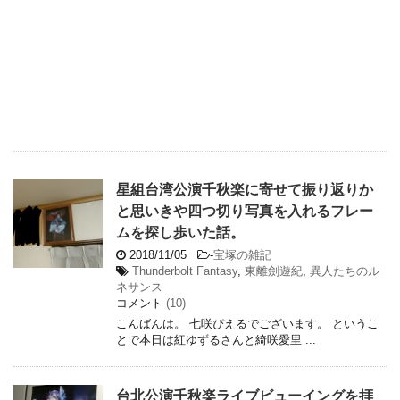
星組台湾公演千秋楽に寄せて振り返りか
と思いきや四つ切り写真を入れるフレー
ムを探し歩いた話。
2018/11/05
-
宝塚の雑記
Thunderbolt Fantasy
,
東離劍遊紀
,
異人たちのル
ネサンス
コメント
(10)
こんばんは。 七咲ぴえるでございます。 というこ
とで本日は紅ゆずるさんと綺咲愛里 ...
台北公演千秋楽ライブビューイングを拝