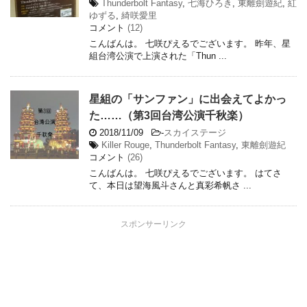
Thunderbolt Fantasy
,
七海ひろき
,
東離劍遊紀
,
紅
ゆずる
,
綺咲愛里
コメント
(12)
こんばんは。 七咲ぴえるでございます。 昨年、星
組台湾公演で上演された「Thun ...
星組の「サンファン」に出会えてよかっ
た……（第3回台湾公演千秋楽）
2018/11/09
-
スカイステージ
Killer Rouge
,
Thunderbolt Fantasy
,
東離劍遊紀
コメント
(26)
こんばんは。 七咲ぴえるでございます。 はてさ
て、本日は望海風斗さんと真彩希帆さ ...
スポンサーリンク