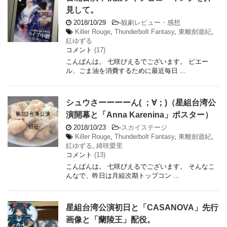
見して。
2018/10/29
-
観劇レビュー・感想
Killer Rouge
,
Thunderbolt Fantasy
,
東離劍遊紀
,
紅ゆずる
コメント
(17)
こんばんは。 七咲ぴえるでございます。 ピエー
ル、ごま油を消費するために最近毎日 ...
シュウさーーーーん( ；∀；)（星組台湾公
演開幕と「Anna Karenina」ポスター）
2018/10/23
-
スカイステージ
Killer Rouge
,
Thunderbolt Fantasy
,
東離劍遊紀
,
紅ゆずる
,
綺咲愛里
コメント
(13)
こんばんは。 七咲ぴえるでございます。 そんなこ
んなで、昨日は月組次期トップコン ...
星組台湾公演初日と「CASANOVA」先行
画像と「蘭陵王」配役。