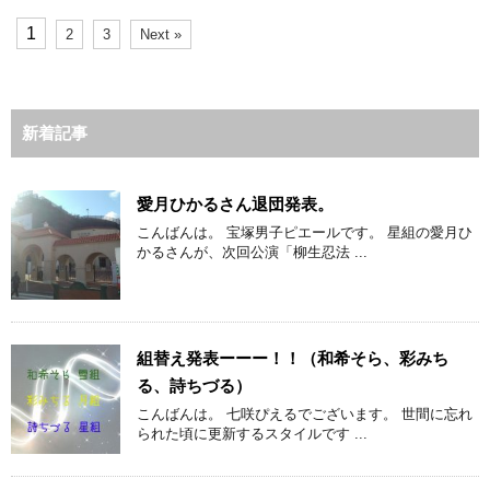
1
2
3
Next »
新着記事
愛月ひかるさん退団発表。
こんばんは。 宝塚男子ピエールです。 星組の愛月ひ
かるさんが、次回公演「柳生忍法 ...
組替え発表ーーー！！（和希そら、彩みち
る、詩ちづる）
こんばんは。 七咲ぴえるでございます。 世間に忘れ
られた頃に更新するスタイルです ...