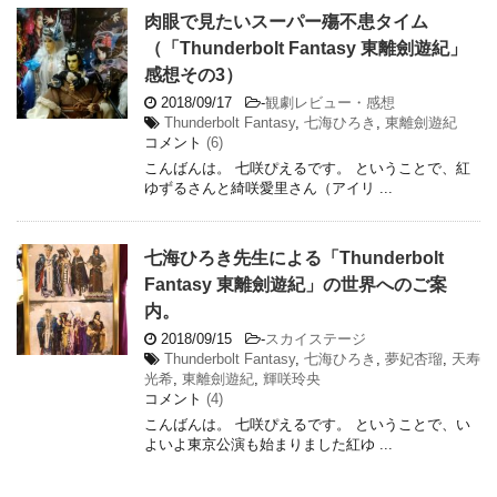
肉眼で見たいスーパー殤不患タイム
（「Thunderbolt Fantasy 東離劍遊紀」
感想その3）
2018/09/17
-
観劇レビュー・感想
Thunderbolt Fantasy
,
七海ひろき
,
東離劍遊紀
コメント
(6)
こんばんは。 七咲ぴえるです。 ということで、紅
ゆずるさんと綺咲愛里さん（アイリ ...
七海ひろき先生による「Thunderbolt
Fantasy 東離劍遊紀」の世界へのご案
内。
2018/09/15
-
スカイステージ
Thunderbolt Fantasy
,
七海ひろき
,
夢妃杏瑠
,
天寿
光希
,
東離劍遊紀
,
輝咲玲央
コメント
(4)
こんばんは。 七咲ぴえるです。 ということで、い
よいよ東京公演も始まりました紅ゆ ...