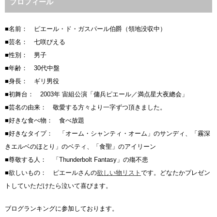
プロフィール
■名前： ピエール・ド・ガスパール伯爵（領地没収中）
■芸名： 七咲ぴえる
■性別： 男子
■年齢： 30代中盤
■身長： ギリ男役
■初舞台： 2003年 宙組公演「傭兵ピエール／満点星大夜總会」
■芸名の由来： 敬愛する方々より一字ずつ頂きました。
■好きな食べ物： 食べ放題
■好きなタイプ： 「オーム・シャンティ・オーム」のサンディ、「霧深
きエルベのほとり」のベティ、「食聖」のアイリーン
■尊敬する人： 「Thunderbolt Fantasy」の殤不患
■欲しいもの： ピエールさんの
欲しい物リスト
です。どなたかプレゼン
トしていただけたら泣いて喜びます。
ブログランキングに参加しております。