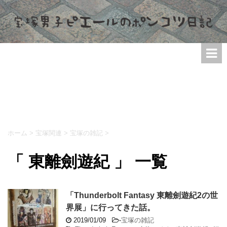
ホーム
>
宝塚関連
>
宝塚の雑記
>
「 東離劍遊紀 」 一覧
「Thunderbolt Fantasy 東離劍遊紀2の世
界展」に行ってきた話。
2019/01/09
-
宝塚の雑記