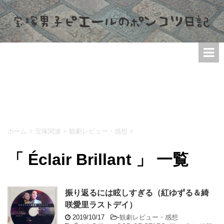
ホーム
>
宝塚関連
>
観劇レビュー・感想
>
「 Éclair Brillant 」 一覧
振り返るには眩しすぎる（紅ゆずる＆綺
咲愛里ラストデイ）
2019/10/17
-
観劇レビュー・感想