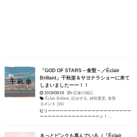
「GOD OF STARS－食聖－／Éclair
Brillant」千秋楽＆サヨナラショーに来て
しまいましたーー！！
2019/08/19
-
宝塚の雑記
Éclair Brillant
,
紅ゆずる
,
綺咲愛里
,
食聖
コメント
(16)
紅リーーーーーーーーーーーーーーーーーーーーー
ーーーーーーーーーーーーーーーン！ ...
きっとピンクも喜んでいる（「Éclair