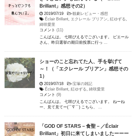
Brillant」感想その2）
2019/07/19
-
観劇レビュー・感想
Éclair Brillant
,
エクレール ブリアン
,
紅ゆずる
,
綺咲愛里
コメント
(11)
こんばんは。 七咲ぴえるでございます。 ピエール
さん、昨日選挙の期日前投票に行っ ...
ショーのこと忘れてた人、手を挙げて
～！（「エクレール ブリアン」感想その
1）
2019/07/18
-
宝塚の雑記
Éclair Brillant
,
紅ゆずる
,
綺咲愛里
コメント
(9)
こんばんは。 七咲ぴえるでございます。 ねーね
ー、見て見てー(⌒∇⌒) こちら、 ...
「GOD OF STARS－食聖－／Éclair
Brillant」初日に来てしまいましたーーー