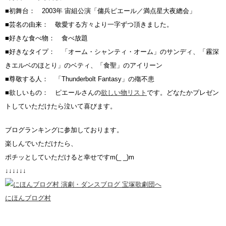
■初舞台： 2003年 宙組公演「傭兵ピエール／満点星大夜總会」
■芸名の由来： 敬愛する方々より一字ずつ頂きました。
■好きな食べ物： 食べ放題
■好きなタイプ： 「オーム・シャンティ・オーム」のサンディ、「霧深
きエルベのほとり」のベティ、「食聖」のアイリーン
■尊敬する人： 「Thunderbolt Fantasy」の殤不患
■欲しいもの： ピエールさんの
欲しい物リスト
です。どなたかプレゼン
トしていただけたら泣いて喜びます。
ブログランキングに参加しております。
楽しんでいただけたら、
ポチッとしていただけると幸せですm(_ _)m
↓↓↓↓↓↓
にほんブログ村