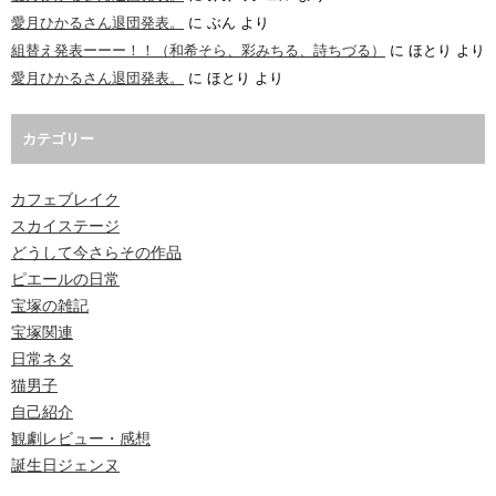
愛月ひかるさん退団発表。
に
ぶん
より
組替え発表ーーー！！（和希そら、彩みちる、詩ちづる）
に
ほとり
より
愛月ひかるさん退団発表。
に
ほとり
より
カテゴリー
カフェブレイク
スカイステージ
どうして今さらその作品
ピエールの日常
宝塚の雑記
宝塚関連
日常ネタ
猫男子
自己紹介
観劇レビュー・感想
誕生日ジェンヌ