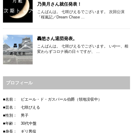
乃美月さん就任発表！
こんばんは。 七咲ぴえるでございます。 次回公演
「桜嵐記／Dream Chase ...
轟悠さん退団発表。
こんばんは。 七咲ぴえるでございます。 いやー、相
変わらずコロナ禍の日々ですが、 ...
プロフィール
■名前： ピエール・ド・ガスパール伯爵（領地没収中）
■芸名： 七咲ぴえる
■性別： 男子
■年齢： 30代中盤
■身長： ギリ男役