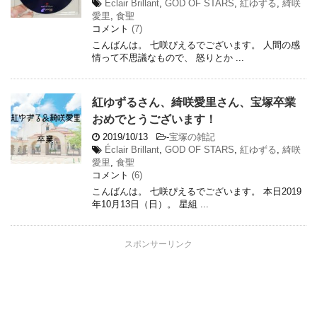
Éclair Brillant
,
GOD OF STARS
,
紅ゆずる
,
綺咲
愛里
,
食聖
コメント
(7)
こんばんは。 七咲ぴえるでございます。 人間の感
情って不思議なもので、 怒りとか ...
紅ゆずるさん、綺咲愛里さん、宝塚卒業
おめでとうございます！
2019/10/13
-
宝塚の雑記
Éclair Brillant
,
GOD OF STARS
,
紅ゆずる
,
綺咲
愛里
,
食聖
コメント
(6)
こんばんは。 七咲ぴえるでございます。 本日2019
年10月13日（日）。 星組 ...
スポンサーリンク