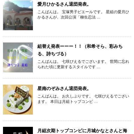
愛月ひかるさん退団発表。
こんばんは。 宝塚男子ピエールです。 星組の愛月ひ
かるさんが、次回公演「柳生忍法 ...
組替え発表ーーー！！（和希そら、彩みち
る、詩ちづる）
こんばんは。 七咲ぴえるでございます。 世間に忘れ
られた頃に更新するスタイルです ...
星南のぞみさん退団発表。
こんばんは。 お久しぶりです。 七咲ぴえるでござい
ます。 本日は月組トップコンビ ...
月組次期トップコンビに月城かなとさんと海