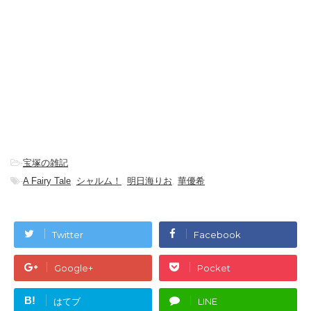
-
宝塚の雑記
-
A Fairy Tale
,
シャルム！
,
明日海りお
,
華優希
Twitter
Facebook
Google+
Pocket
B!
はてブ
LINE