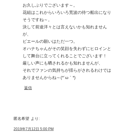
お久しぶりでございます～。
花組はこれからいろいろ荒波の待つ船出になり
そうですね～。
決して前途洋々とは言えないかも知れません
が、
ピエールの願いはただ一つ。
オハナちゃんがその笑顔を失わずにヒロインと
して舞台に立ってくれることでございます！
厳しい声にも晒されるかも知れませんが、
それでファンの気持ちが揺らがされるわけでは
ありませんからね～(*´ω｀*)
返信
匿名希望
より:
2019年7月12日 5:00 PM