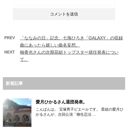
PREV
「ななみの日」記念、七海ひろき「GALAXY」の収録
曲にあったら嬉しい曲名妄想。
NEXT
柚香光さんの次期花組トップスター就任発表につい
て。
新着記事
愛月ひかるさん退団発表。
こんばんは。 宝塚男子ピエールです。 星組の愛月ひ
かるさんが、次回公演「柳生忍法 ...