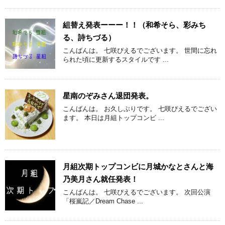
組替え発表ーーー！！（和希そら、彩みち
る、詩ちづる）
こんばんは。 七咲ぴえるでございます。 世間に忘れ
られた頃に更新するスタイルです ...
星南のぞみさん退団発表。
こんばんは。 お久しぶりです。 七咲ぴえるでござい
ます。 本日は月組トップコンビ ...
月組次期トップコンビに月城かなとさんと海
乃美月さん就任発表！
こんばんは。 七咲ぴえるでございます。 次回公演
「桜嵐記／Dream Chase ...