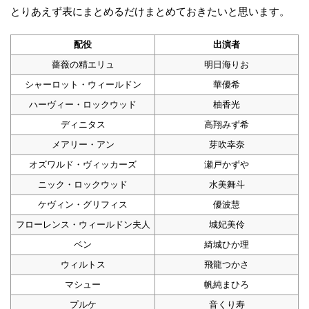
とりあえず表にまとめるだけまとめておきたいと思います。
配役
出演者
薔薇の精エリュ
明日海りお
シャーロット・ウィールドン
華優希
ハーヴィー・ロックウッド
柚香光
ディニタス
高翔みず希
メアリー・アン
芽吹幸奈
オズワルド・ヴィッカーズ
瀬戸かずや
ニック・ロックウッド
水美舞斗
ケヴィン・グリフィス
優波慧
フローレンス・ウィールドン夫人
城妃美伶
ベン
綺城ひか理
ウィルトス
飛龍つかさ
マシュー
帆純まひろ
プルケ
音くり寿