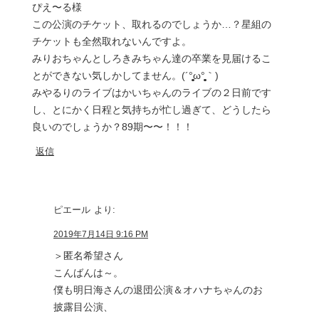
ぴえ〜る様
この公演のチケット、取れるのでしょうか…？星組の
チケットも全然取れないんですよ。
みりおちゃんとしろきみちゃん達の卒業を見届けるこ
とができない気しかしてません。(´°̥̥̥̥̥̥̥̥ω°̥̥̥̥̥̥̥̥｀)
みやるりのライブはかいちゃんのライブの２日前です
し、とにかく日程と気持ちが忙し過ぎて、どうしたら
良いのでしょうか？89期〜〜！！！
返信
ピエール
より:
2019年7月14日 9:16 PM
＞匿名希望さん
こんばんは～。
僕も明日海さんの退団公演＆オハナちゃんのお
披露目公演、