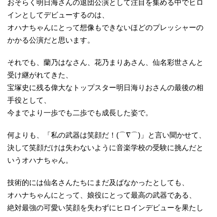
おそらく明日海さんの退団公演として注目を集める中でヒロ
インとしてデビューするのは、
オハナちゃんにとって想像もできないほどのプレッシャーの
かかる公演だと思います。
それでも、蘭乃はなさん、花乃まりあさん、仙名彩世さんと
受け継がれてきた、
宝塚史に残る偉大なトップスター明日海りおさんの最後の相
手役として、
今までより一歩でも二歩でも成長した姿で。
何よりも、「私の武器は笑顔だ！(⌒∇⌒)」と言い聞かせて、
決して笑顔だけは失わないように音楽学校の受験に挑んだと
いうオハナちゃん。
技術的には仙名さんたちにまだ及ばなかったとしても、
オハナちゃんにとって、娘役にとって最高の武器である、
絶対最強の可愛い笑顔を失わずにヒロインデビューを果たし