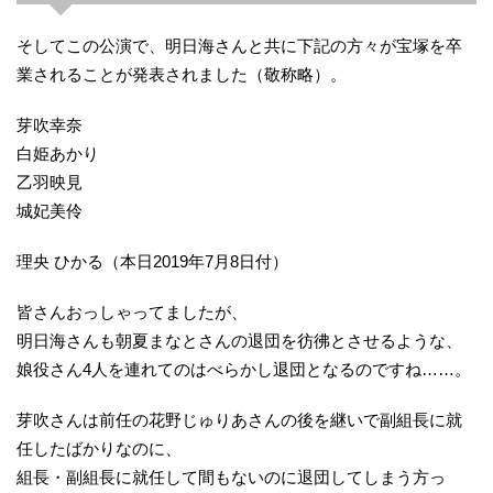
そしてこの公演で、明日海さんと共に下記の方々が宝塚を卒
業されることが発表されました（敬称略）。
芽吹幸奈
白姫あかり
乙羽映見
城妃美伶
理央 ひかる（本日2019年7月8日付）
皆さんおっしゃってましたが、
明日海さんも朝夏まなとさんの退団を彷彿とさせるような、
娘役さん4人を連れてのはべらかし退団となるのですね……。
芽吹さんは前任の花野じゅりあさんの後を継いで副組長に就
任したばかりなのに、
組長・副組長に就任して間もないのに退団してしまう方っ