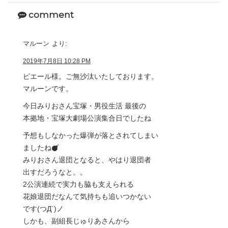
comment
マルーン
より:
2019年7月8日 10:28 PM
ピエール様。ご無沙汰いたしております。
マルーンです。
今日みりおさん宝塚・男役生活 最後の
本拠地・宝塚大劇場公演集合日でしたね
予想もしなかった爆弾が落とされてしまい
ましたね
みりおさん退団となると、やはり退団者
出すだろうなと。。
2公演連続で実力も脇も支えられる
花娘退団だなんて気持ちも追いつかない
です(つД`)ノ
しかも、副組長じゅりあさんから