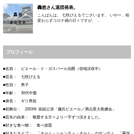
轟悠さん退団発表。
こんばんは。 七咲ぴえるでございます。 いやー、相
変わらずコロナ禍の日々ですが、 ...
プロフィール
■名前： ピエール・ド・ガスパール伯爵（領地没収中）
■芸名： 七咲ぴえる
■性別： 男子
■年齢： 30代中盤
■身長： ギリ男役
■初舞台： 2003年 宙組公演「傭兵ピエール／満点星大夜總会」
■芸名の由来： 敬愛する方々より一字ずつ頂きました。
■好きな食べ物： 食べ放題
■好きなタイプ： 「オーム・シャンティ・オーム」のサンディ、「霧深