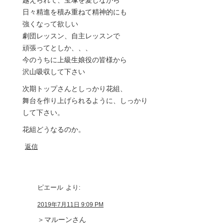
越えられて、宝塚を愛しながら
日々精進を積み重ねて精神的にも
強くなって欲しい
劇団レッスン、自主レッスンで
頑張ってとしか、、、
今のうちに上級生娘役の皆様から
沢山吸収して下さい
次期トップさんとしっかり花組、
舞台を作り上げられるように、しっかり
して下さい。
花組どうなるのか。
返信
ピエール
より:
2019年7月11日 9:09 PM
＞マルーンさん