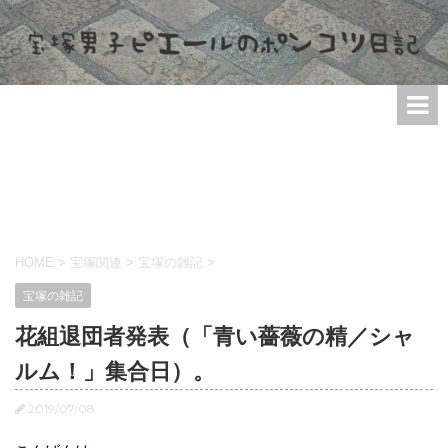
HOME
>
宝塚関連
>
宝塚の雑記
>
宝塚の雑記
花組退団者発表（「青い薔薇の精／シャ
ルム！」集合日）。
2019/07/08