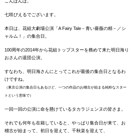
こんばんは。
七咲ぴえるでございます。
本日は、花組大劇場公演「A Fairy Tale－青い薔薇の精－／シ
ャルム！」の集合日。
100周年の2014年から花組トップスターを務めて来た明日海り
おさんの退団公演。
すなわち、明日海さんにとってこれが最後の集合日となるわ
けですね。
（東京公演の集合日もあるけど、一つの作品のお稽古が始まる純粋なスター
トという意味で）
一回一回の公演に命を懸けているタカラジェンヌの皆さま。
それでも何年も在籍していると、やっぱり集合日が来て、お
稽古が始まって、初日を迎えて、千秋楽を迎えて、