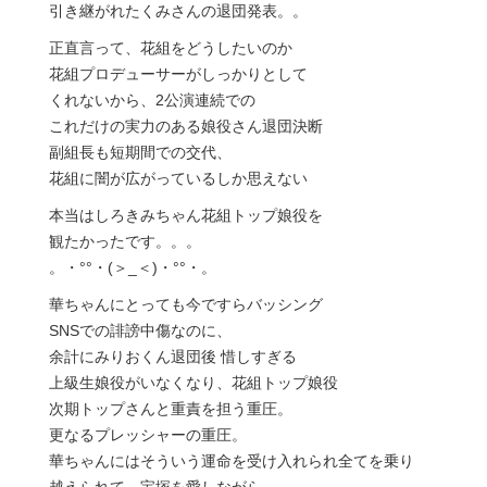
引き継がれたくみさんの退団発表。。
正直言って、花組をどうしたいのか
花組プロデューサーがしっかりとして
くれないから、2公演連続での
これだけの実力のある娘役さん退団決断
副組長も短期間での交代、
花組に闇が広がっているしか思えない
本当はしろきみちゃん花組トップ娘役を
観たかったです。。。
。・°°・(＞_＜)・°°・。
華ちゃんにとっても今ですらバッシング
SNSでの誹謗中傷なのに、
余計にみりおくん退団後 惜しすぎる
上級生娘役がいなくなり、花組トップ娘役
次期トップさんと重責を担う重圧。
更なるプレッシャーの重圧。
華ちゃんにはそういう運命を受け入れられ全てを乗り