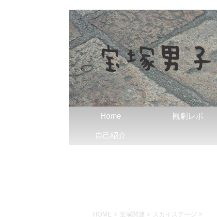
Home
観劇レポ
自己紹介
HOME
>
宝塚関連
>
スカイステージ
>