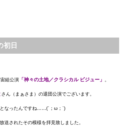
の初日
た宙組公演
「神々の土地／クラシカル ビジュー」
。
と
さん（まぁさま）の退団公演でございます。
なったんですね……(´；ω；`)
放送されたその模様を拝見致しました。