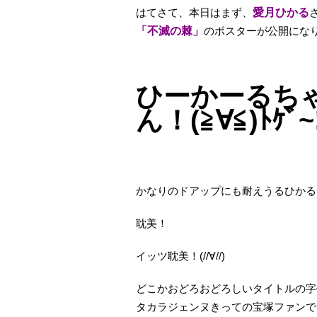
はてさて、本日はまず、
愛月ひかる
「不滅の棘」
のポスターが公開にな
ひーかーるち
ん！(≧∀≦)ﾄｹﾞ~
かなりのドアップにも耐えうるひかる
耽美！
イッツ耽美！(//∀//)
どこかおどろおどろしいタイトルの字
タカラジェンヌきっての宝塚ファンで