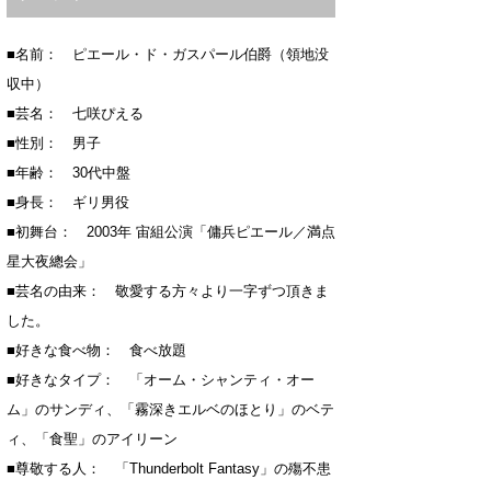
■名前： ピエール・ド・ガスパール伯爵（領地没
収中）
■芸名： 七咲ぴえる
■性別： 男子
■年齢： 30代中盤
■身長： ギリ男役
■初舞台： 2003年 宙組公演「傭兵ピエール／満点
星大夜總会」
■芸名の由来： 敬愛する方々より一字ずつ頂きま
した。
■好きな食べ物： 食べ放題
■好きなタイプ： 「オーム・シャンティ・オー
ム」のサンディ、「霧深きエルベのほとり」のベテ
ィ、「食聖」のアイリーン
■尊敬する人： 「Thunderbolt Fantasy」の殤不患