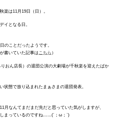
楽は11月19日（日）。
デイとなる日。
7日のことだったようです。
が書いていた記事は
こちら
）
みりおん店長）の退団公演の大劇場が千秋楽を迎えたばか
い状態で放り込まれたまぁさまの退団発表。
、
11月なんてまだまだ先だと思っていた気がしますが、
まっているのですね……(´；ω；`)