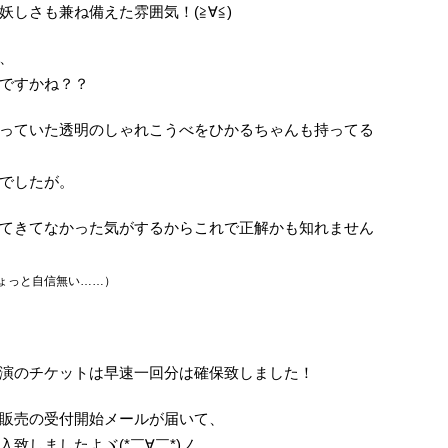
しさも兼ね備えた雰囲気！(≧∀≦)
、
ですかね？？
っていた透明のしゃれこうべをひかるちゃんも持ってる
でしたが。
てきてなかった気がするからこれで正解かも知れません
ょっと自信無い……）
演のチケットは早速一回分は確保致しました！
販売の受付開始メールが届いて、
致しましたよヾ(*￣∀￣*)ノ