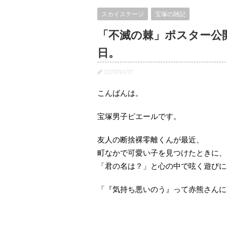
スカイステージ
宝塚の雑記
「不滅の棘」ポスター公
日。
2017/10/17
こんばんは。
宝塚男子ピエールです。
友人の断捨裸零離くんが最近、
町なかで可愛い子を見つけたときに、
「君の名は？」と心の中で呟く遊びに
「『気持ち悪いのう』って赤熊さんに