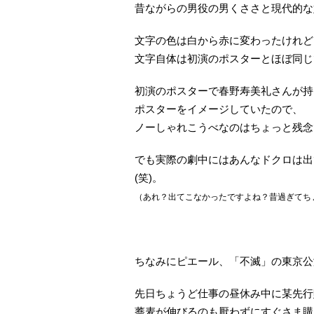
昔ながらの男役の男くささと現代的な妖
文字の色は白から赤に変わったけれど
文字自体は初演のポスターとほぼ同じ
初演のポスターで春野寿美礼さんが持
ポスターをイメージしていたので、
ノーしゃれこうべなのはちょっと残念
でも実際の劇中にはあんなドクロは出
(笑)。
（あれ？出てこなかったですよね？昔過ぎてち
ちなみにピエール、「不滅」の東京公
先日ちょうど仕事の昼休み中に某先行
蕎麦が伸びるのも厭わずにすぐさま購入