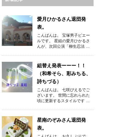
愛月ひかるさん退団発
表。
こんばんは。 宝塚男子ピエー
ルです。 星組の愛月ひかるさ
んが、次回公演「柳生忍法 ...
組替え発表ーーー！！
（和希そら、彩みちる、
詩ちづる）
こんばんは。 七咲ぴえるでご
ざいます。 世間に忘れられた
頃に更新するスタイルです ...
星南のぞみさん退団発
表。
こんばんは。 お久しぶりで