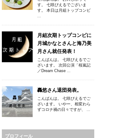
す。 七咲ぴえるでございま
す。 本日は月組トップコンビ
...
月組次期トップコンビに
月城かなとさんと海乃美
月さん就任発表！
こんばんは。 七咲ぴえるでご
ざいます。 次回公演「桜嵐記
／Dream Chase ...
轟悠さん退団発表。
こんばんは。 七咲ぴえるでご
ざいます。 いやー、相変わら
ずコロナ禍の日々ですが、 ...
プロフィール