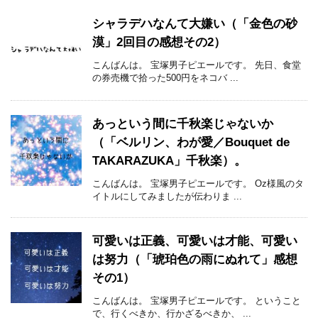
シャラデハなんて大嫌い（「金色の砂
漠」2回目の感想その2）
こんばんは。 宝塚男子ピエールです。 先日、食堂
の券売機で拾った500円をネコバ ...
あっという間に千秋楽じゃないか
（「ベルリン、わが愛／Bouquet de
TAKARAZUKA」千秋楽）。
こんばんは。 宝塚男子ピエールです。 Oz様風のタ
イトルにしてみましたが伝わりま ...
可愛いは正義、可愛いは才能、可愛い
は努力（「琥珀色の雨にぬれて」感想
その1）
こんばんは。 宝塚男子ピエールです。 ということ
で、行くべきか、行かざるべきか、 ...