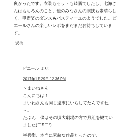
良かったです。衣装もセットも綺麗でしたし、七海さ
んはもちろんのこと、他のみなさんの演技も素晴らし
く、甲冑姿のダンスもバスティーユのようでした。ピ
エールさんの楽しいレポをまだまだお待ちしていま
す。
返信
ピエール
より:
2017年1月29日 12:36 PM
＞まいねさん
こんにちは！
まいねさんも同じ週末にいらしてたんですね
～。
たぶん、僕はその頃大劇場の方で月組を観てい
ました(￣∇￣*)ゞ
半兵衛、本当に素敵な作品だったので、