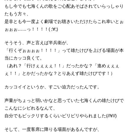
もし今でも七海くんの歌をご心配あそばされていらっしゃり
たもう方々、
是非とも今一度よく劇場でお聴きいただけたらこれ幸いとぉ
ぉぉぉ……っ！！！！( ;∀;)
そうそう、声と言えば半兵衛が、
「行くぞぉぉぉぉ！！！！」って雄たけびを上げる場面が本
当にカッコ良くて。
（あれ？「行けぇぇぇぇ！！」だったかな？「進めぇぇぇ
ぇ！！」とかだったかな？とりあえず雄たけびです！）
カッコイイというか、すごい迫力だったんです。
声量がちょっと弱いかなと思っていた七海くんの雄たけびで
こんなにシビれるなんて、
自分でもビックリするくらいビリビリやられました(//∀//)
そして、一度客席に降りる場面があるんですが、