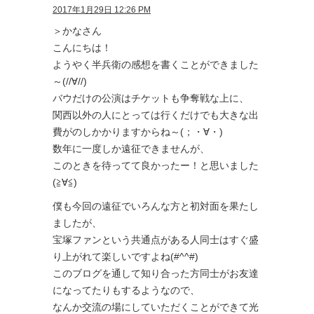
2017年1月29日 12:26 PM
＞かなさん
こんにちは！
ようやく半兵衛の感想を書くことができました
～(//∀//)
バウだけの公演はチケットも争奪戦な上に、
関西以外の人にとっては行くだけでも大きな出
費がのしかかりますからね～(；・∀・)
数年に一度しか遠征できませんが、
このときを待ってて良かったー！と思いました
(≧∀≦)
僕も今回の遠征でいろんな方と初対面を果たし
ましたが、
宝塚ファンという共通点がある人同士はすぐ盛
り上がれて楽しいですよね(#^^#)
このブログを通して知り合った方同士がお友達
になってたりもするようなので、
なんか交流の場にしていただくことができて光