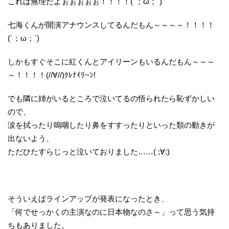
これは無理だよぉぉぉぉぉ！！！！(´；ω；`)
七海くんが開演アナウンスしてるんだもん～～～～！！！！
(´；ω；`)
しかもすぐそこに紅くんとアイリーンもいるんだもん～～～
～！！！！(//∀//)ｸﾚﾅｲﾘ~ﾝ!
でも隣に姉がいるところで泣いてるの悟られたら恥ずかしい
ので、
涙を拭ったり嗚咽したり鼻をすすったりといった類の動きが
出ないよう、
ただひたすらじっと泣いておりました……( ;∀;)
そういえばラインアップが発表になったとき、
「何でせっかくの主演なのに日本物なのさ～」って思う気持
ちもありました。