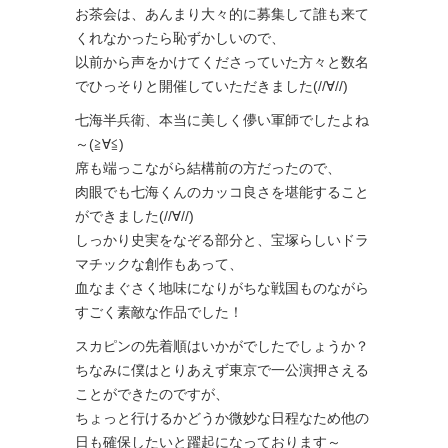
お茶会は、あんまり大々的に募集して誰も来て
くれなかったら恥ずかしいので、
以前から声をかけてくださっていた方々と数名
でひっそりと開催していただきました(//∀//)
七海半兵衛、本当に美しく儚い軍師でしたよね
～(≧∀≦)
席も端っこながら結構前の方だったので、
肉眼でも七海くんのカッコ良さを堪能すること
ができました(//∀//)
しっかり史実をなぞる部分と、宝塚らしいドラ
マチックな創作もあって、
血なまぐさく地味になりがちな戦国ものながら
すごく素敵な作品でした！
スカピンの先着順はいかがでしたでしょうか？
ちなみに僕はとりあえず東京で一公演押さえる
ことができたのですが、
ちょっと行けるかどうか微妙な日程なため他の
日も確保したいと躍起になっております～