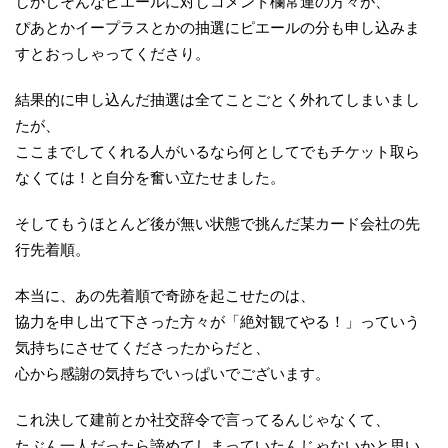
しかしそんなピエールに対しコメント欄常連の方々が、
ぴあとかイープラスとかの抽選にピエールの分も申し込みま
すとおっしゃってくださり。
結果的に申し込んだ抽選は全てことごとく外れてしまいまし
たが、
ここまでしてくれる人がいるなら何としてでもチケット取ら
なくては！と自分を奮い立たせました。
そしてもうほとんど後が無い状態で挑んだ某カード会社の先
行先着順。
本当に、あの先着順で奇跡を起こせたのは、
協力を申し出て下さった方々が「絶対観てやる！」っていう
気持ちにさせてくださったからだと、
心から感謝の気持ちでいっぱいでございます。
これ決して建前とか社交辞令で言ってるんじゃなくて、
たぶん一人だったら諦めてしまっていたんじゃないかと思い