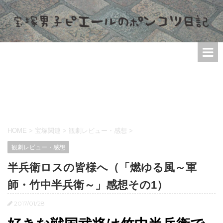
HOME
>
宝塚関連
>
観劇レビュー・感想
>
観劇レビュー・感想
半兵衛ロスの皆様へ（「燃ゆる風～軍
師・竹中半兵衛～」感想その1）
2017/01/28