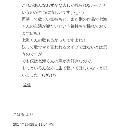
これがあんなわずかな人しか観られなかったと
いうのが本当に惜しいです(＞_＜)
再演して欲しい気持ちと、また別の作品で七海
くんの主演が観たいという気持ちで揺れており
ます(//∀//)
七海くんの歌も良かったですよね！
決して歌ウマと言われるタイプではないとは思
うのですが、
でも僕は七海くんの声が大好きなので、
もっといろんな方に生で聴いてほしいな～と思
いました！(≧∀≦)ﾉｼ
返信
こはる
より:
2017年1月28日 11:04 PM