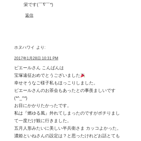
栄です(￣∇￣*)ゞ
返信
ホヌハワイ
より:
2017年1月28日 10:31 PM
ピエールさん こんばんは
宝塚遠征おめでとうございました
幸せそうなご様子私もほっこりしました。
ピエールさんのお茶会もあったとの事羨ましいです
(*^_^*)
お目にかかりたかったです。
私は『燃ゆる風』外れてしまったのですがポチりまし
て一度だけ観に行きました。
五月人形みたいに美しい半兵衛さま カッコよかった。
濃姫といねさんの設定は？と思ったけれどお話とても