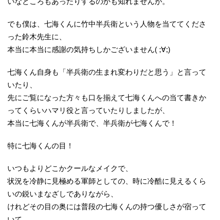
いなところもあったりするのかも知れませんが。
でも僕は、七海くんに竹中半兵衛という人物を当ててくださ
った鈴木先生に、
本当に本当に感謝の気持ちしかございません( ;∀;)
七海くん自身も「半兵衛の生まれ変わりだと思う」と言って
いたり、
先にご覧になった方々も口を揃えて七海くんへの当て書きか
ってくらいハマリ役と言っていたりしましたが、
本当に七海くんが半兵衛で、半兵衛が七海くんで！
特に七海くんの目！
いつもよりどこかクールなメイクで、
状況を冷静に見極める軍師としての、時に冷酷に見えるくら
いの鋭いまなざしでありながら、
けれどその目の奥には普段の七海くんの持つ優しさが宿って
いて、