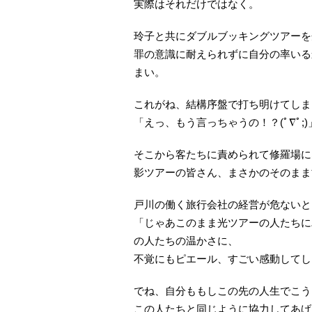
実際はそれだけではなく。
玲子と共にダブルブッキングツアーを
罪の意識に耐えられずに自分の率いる
まい。
これがね、結構序盤で打ち明けてしま
「えっ、もう言っちゃうの！？(ﾟ∇ﾟ;)
そこから客たちに責められて修羅場に
影ツアーの皆さん、まさかのそのまま
戸川の働く旅行会社の経営が危ないと
「じゃあこのまま光ツアーの人たちに
の人たちの温かさに、
不覚にもピエール、すごい感動してしまいま
でね、自分ももしこの先の人生でこう
この人たちと同じように協力してあげ