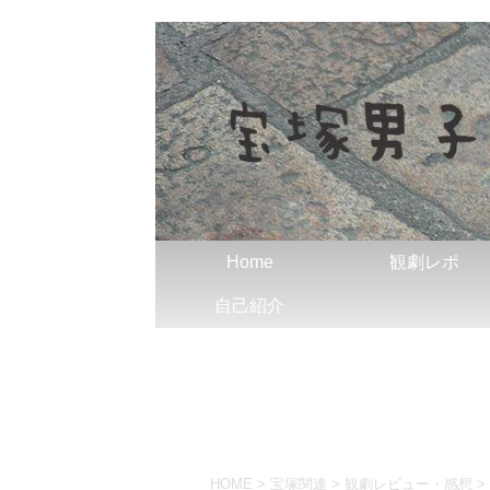
Home
観劇レポ
自己紹介
HOME
>
宝塚関連
>
観劇レビュー・感想
>