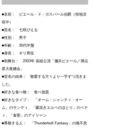
■名前： ピエール・ド・ガスパール伯爵（領地没
収中）
■芸名： 七咲ぴえる
■性別： 男子
■年齢： 30代中盤
■身長： ギリ男役
■初舞台： 2003年 宙組公演「傭兵ピエール／満点
星大夜總会」
■芸名の由来： 敬愛する方々より一字ずつ頂きま
した。
■好きな食べ物： 食べ放題
■好きなタイプ： 「オーム・シャンティ・オー
ム」のサンディ、「霧深きエルベのほとり」のベテ
ィ、「食聖」のアイリーン
■尊敬する人： 「Thunderbolt Fantasy」の殤不患