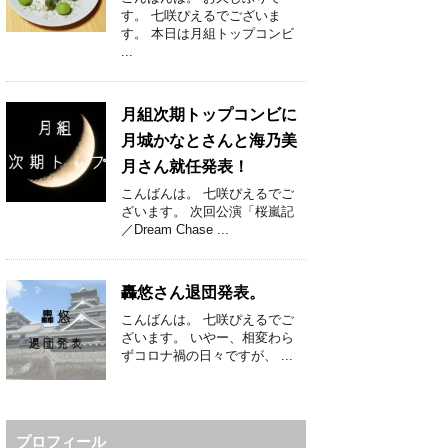
す。 七咲ぴえるでございま
す。 本日は月組トップコンビ
...
月組次期トップコンビに
月城かなとさんと海乃美
月さん就任発表！
こんばんは。 七咲ぴえるでご
ざいます。 次回公演「桜嵐記
／Dream Chase ...
轟悠さん退団発表。
こんばんは。 七咲ぴえるでご
ざいます。 いやー、相変わら
ずコロナ禍の日々ですが、 ...
プロフィール