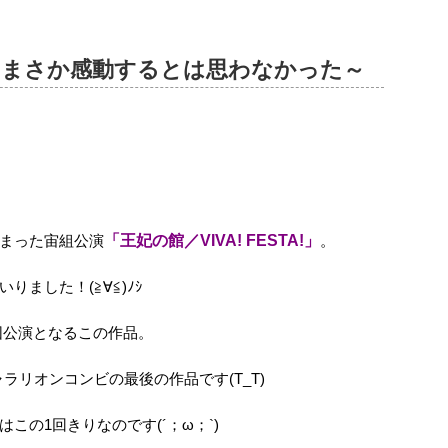
～まさか感動するとは思わなかった～
まった宙組公演
「王妃の館／VIVA! FESTA!」
。
ました！(≧∀≦)ﾉｼ
団公演となるこの作品。
ラリオンコンビの最後の作品です(T_T)
この1回きりなのです(´；ω；`)