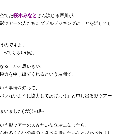
企てた
桜木みなと
さん演じる戸川が、
影ツアーの人たちにダブルブッキングのことを話してし
うのですよ、
」ってくらい(笑)。
なる、かと思いきや、
協力を申し出てくれるという展開で。
いう事情を知って、
バレないように協力してあげよう」と申し出る影ツアー
した( ;∀;)ﾇｸﾓﾘ~
いう影ツアーの人みたいな立場になったら、
られるくらいの器の大きさを持ちたいなと思わされまし