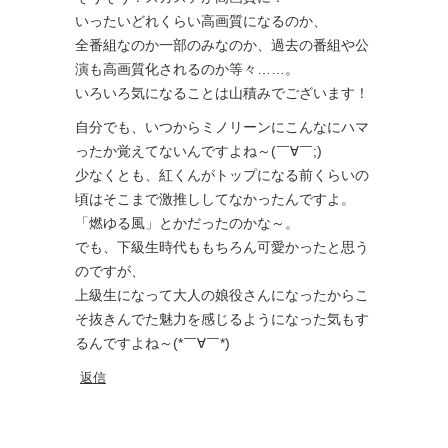
いったいどれくらい高画質になるのか、
全番組なのか一部のみなのか、過去の番組や公
演も高画質化されるのか等々……。
いろいろ気になることは山積みでございます！
自分でも、いつからミノリーンにこんなにハマ
ったか覚えてないんですよね～(￣∀￣;)
少なくとも、紅くんがトップになる前くらいの
頃はそこまで激推ししてなかったんですよ。
「燃ゆる風」とかだったのかな～。
でも、下級生時代ももちろん可愛かったと思う
のですが、
上級生になって大人の娘役さんになったからこ
そ抜きんでた魅力を感じるようになった気もす
るんですよね～(*￣∀￣*)
返信