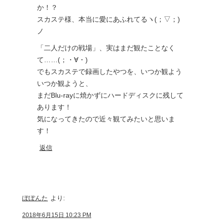
か！？
スカステ様、本当に愛にあふれてるヽ(；▽；)
ノ
「二人だけの戦場」、実はまだ観たことなく
て……(；・∀・)
でもスカステで録画したやつを、いつか観よう
いつか観ようと、
まだBlu-rayに焼かずにハードディスクに残して
あります！
気になってきたので近々観てみたいと思いま
す！
返信
ぽぽんた
より:
2018年6月15日 10:23 PM