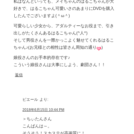
私はなんといっても、メイちゃんのはるこちゃんが大
好きで、はるこちゃん可愛いさのあまりにDVDを購入
したんでございますよ(＾ω＾)
可愛らしい少女から、アダルティーなお役まで、引き
出しがたくさんあるはるこちゃん(^人^)
そして男役さんを一際かっこよく魅せてくれるはるこ
ちゃん♪(お兄様との相性は皆さん周知の通り
)
娘役さんのお手本的存在です♪
こういう娘役さんは大事にしよう、劇団さん！！
返信
ピエール
より:
2018年6月15日 10:44 PM
＞ちぃたんさん
こんばんは～。
そうそう！スカステが高画質に！