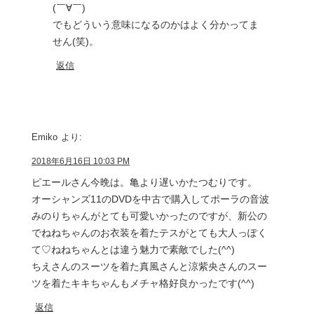
(￣∀￣)
でもどういう意味になるのかはよく分かってま
せん(笑)。
返信
Emiko
より:
2018年6月16日 10:03 PM
ピエールさん今晩は。亀より遅いかたつむりです。
オーシャンズ11のDVDを中古で購入してポーラの音波
みのりちゃんがとても可愛いかったのですが、新公の
でねねちゃんのお衣装を着たテスがとても大人っぽく
て♡ねねちゃんとは違う魅力で素敵でした(^^)
ちえさんのスーツを着た真風さんと涼紫央さんのスー
ツを着たキキちゃんもメチャ格好良かったです(^^)
返信