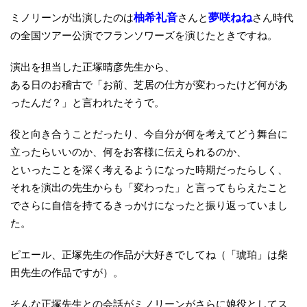
ミノリーンが出演したのは
柚希礼音
さんと
夢咲ねね
さん時代
の全国ツアー公演でフランソワーズを演じたときですね。
演出を担当した正塚晴彦先生から、
ある日のお稽古で「お前、芝居の仕方が変わったけど何があ
ったんだ？」と言われたそうで。
役と向き合うことだったり、今自分が何を考えてどう舞台に
立ったらいいのか、何をお客様に伝えられるのか、
といったことを深く考えるようになった時期だったらしく、
それを演出の先生からも「変わった」と言ってもらえたこと
でさらに自信を持てるきっかけになったと振り返っていまし
た。
ピエール、正塚先生の作品が大好きでしてね（「琥珀」は柴
田先生の作品ですが）。
そんな正塚先生との会話がミノリーンがさらに娘役としてス