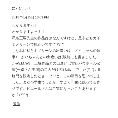
にゃぴ
より:
2018年6月15日 10:09 PM
わかりますっ！
わかりますよっ！！！
私も正塚先生の作品好きなんですけど、是非ともカイ
ミノリーンで観たいです(*´ﾉ∀`*)
ちなみに私とミノリーンの出逢いは、メイちゃんの執
事♪ かいちゃんとの出逢いは(以前にも書きました
が)W.M.W♪ 正塚作品との出逢いは雪組バウホール公
演(一路さん主演)の二人だけの戦場♪ でした(*´-`)←凱
旋門を観劇したとき、フッと、この演目を思い出しま
した。まだ小学生でしたが、すごく印象に残ってる作
品です。ピエールさんはご覧になったことあります
か？(*^^*)
返信