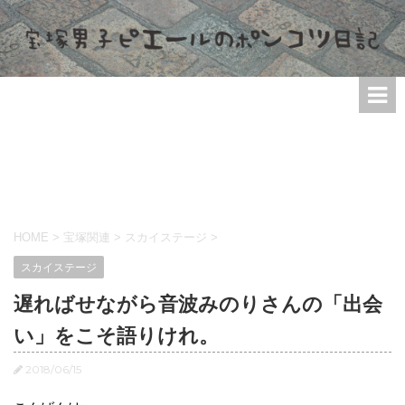
HOME
>
宝塚関連
>
スカイステージ
>
スカイステージ
遅ればせながら音波みのりさんの「出会
い」をこそ語りけれ。
2018/06/15