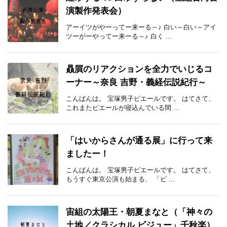
演製作発表会）
アーイツがやーってー来ーる～♪ 白い～白い～アイ
ツーがーやってー来ーる～♪ 白く ...
贔屓のリアクションを全力でいじるコ
ーナー～奈良 吉野・義経伝説紀行～
こんばんは。 宝塚男子ピエールです。 はてさて、
これまたピエールが寝込んでいる間 ...
「はいからさんが通る展」に行って来
ましたー！
こんばんは。 宝塚男子ピエールです。 はてさて、
もうすぐ東京公演も始まる、 「ビ ...
宙組の太陽王・朝夏まなと（「神々の
土地／クラシカル ビジュー」千秋楽）