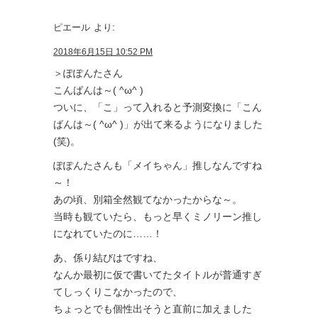
ピエール
より:
2018年6月15日 10:52 PM
＞ぽぽんたさん
こんばんは～( ^ω^ )
ついに、「こ」って入れると予測変換に「こん
ばんは～( ^ω^ )」が出て来るようになりました
(笑)。
ぽぽんたさんも「メイちゃん」推しなんですね
～！
あの頃、別箱全然観てなかったからな～。
当時も観ていたら、もっと早くミノリーン推し
になれていたのに……！
あ、係り結びはですね、
なんか最初に仮で書いてたタイトルが普通すぎ
てしっくりこなかったので、
ちょっとでも個性出そうと直前に加えました