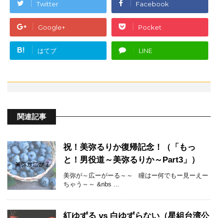
Twitter
Facebook
Google+
Pocket
B!
はてブ
LINE
関連記事
祝！美弥るりか復帰記念！（「もっ
と！男役道～美弥るりか～Part3」）
美弥が～広ーがーる～～ 瞳はー何でもー見ーえー
ちゃう～～ &nbs ...
紅ゆずる vs 白ゆずらない（星組台湾公