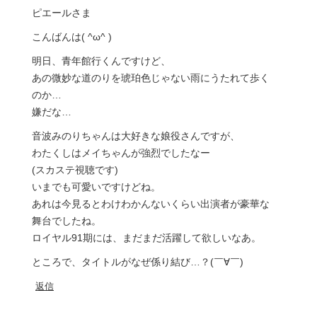
ピエールさま
こんばんは( ^ω^ )
明日、青年館行くんですけど、
あの微妙な道のりを琥珀色じゃない雨にうたれて歩く
のか…
嫌だな…
音波みのりちゃんは大好きな娘役さんですが、
わたくしはメイちゃんが強烈でしたなー
(スカステ視聴です)
いまでも可愛いですけどね。
あれは今見るとわけわかんないくらい出演者が豪華な
舞台でしたね。
ロイヤル91期には、まだまだ活躍して欲しいなあ。
ところで、タイトルがなぜ係り結び…？(￣∀￣)
返信