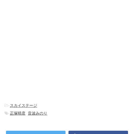
-
スカイステージ
-
正塚晴彦
,
音波みのり