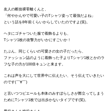
友人の断捨裸零離くんと、
「何やかんやで可愛い子のTシャツ姿って最強だよね」
という話を8年前くらいからしていたのですよ(笑)。
ヘタにゴチャついた服で着飾るよりも、
Tシャツ1枚の攻撃力がいかにすごいか！
たぶん、同じくらいの可愛さの女の子だったら、
ファッション誌のように着飾った子よりTシャツ1枚とかのラ
フな子の方が100倍キュンと来ます。
これは声を大にして世界中に伝えたい、そう伝えていきたい
のです(￣∀￣)
と言いつつピエールも本体のみすぼらしさが際立ってしまう
ためにTシャツ1枚では出歩かないタイプです(笑)。