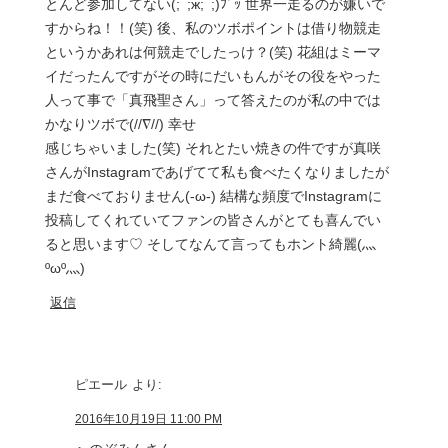
とんど参加してない(;ﾟ;ж;ﾟ;)ﾌﾞｯ 世界一走るのが嫌いで
すからね！！(笑) 後、私のツボポイントは借り物競走
というかあれは何競走でしたっけ？(笑) 花組はミーマ
イだったんですがその時にだいもんがその役をやった
人って事で「真飛聖さん」って答えたのが私の中では
かなりツボで(//∇//) 幸せ
感じちゃいました(笑) それとたい焼きの件ですが真咲
さんがInstagramであげてて私も食べたくなりましたが
まだ食べておりません(-ω-) 結構な頻度でInstagramに
投稿してくれていてファンの皆さんがとても喜んでい
ると思います♡ そしてなんて言ってもホント綺麗(灬
ºωº灬)
返信
ピエール
より:
2016年10月19日 11:00 PM