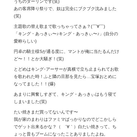
うちのダーリンです(笑)
あの客席降り祭りで、奴は完全にブクブク沈みました
(笑)
主題歌の替え歌まで歌っちゃってさぁ？(￣∀￣)
「キング・あっきぃ〜♪キング・あっきぃ〜♪」(自分の
愛称らしい)
円卓の騎士様Sが通る度に、マントが俺に当たるんだけ
ど〜！！とか大騒ぎ！(笑)
とどめはキング･アーサーが真横で立ち止まられてお歌
を歌われた時！ふと隣の旦那を見たら…宝塚おとめに
なってました！！(爆)
あまりに興奮しすぎて、キング・あっきぃはもう寝て
しまいました(笑)
たい焼きまだ買ってないんです〜
我が家のまわりはファミマばっかりなのでどこかしら
でゲット出来るかな？（ ´∀｀）白たい焼きって、ち
ょっと昔もブームになったことありましたよね。