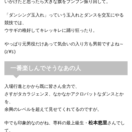
いかけたと思ったら大きな旗をブンブン振り回して。
「ダンシング玉入れ」っていう玉入れとダンスを交互にやる
競技では、
ウサギの格好してキレッキレに踊り狂ったり。
やっぱり元男役だけあって気合いの入り方も男前ですよね～
(≧∀≦)
一番楽しんでそうなあの人
入場行進とかから既に皆さん全力で、
さすがタカラジェンヌ、なかなかアクロバットなダンスとか
を、
余興のレベルを超えて見せてくれてるのですが。
中でも印象的なのがね、専科の最上級生・
松本悠里
さんでし
て。