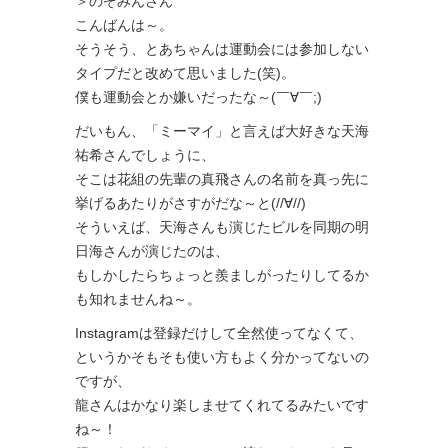
＞のぞみんさん
こんばんは～。
そうそう、とあちゃんは運動会には参加しない
タイプだと改めて思いました(笑)。
僕も運動会とか嫌いだったな～(￣∀￣;)
だいもん、「ミーマイ」と言えば大好きな天海
祐希さんでしょうに、
そこは花組の先輩の真飛さんの名前を真っ先に
挙げるあたりがさすがだな～と(//∀//)
そういえば、天海さんも演じたビルを同期の明
日海さんが演じたのは、
もしかしたらちょっと羨ましがったりしてるか
も知れませんね～。
Instagramは登録だけして全然使ってなくて、
というかそもそも使い方もよく分かってないの
ですが、
龍さんはかなり楽しませてくれてるみたいです
ね～！