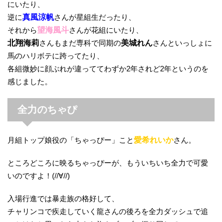
にいたり、
逆に
真風涼帆
さんが星組生だったり、
それから
望海風斗
さんが花組にいたり、
北翔海莉
さんもまだ専科で同期の
美城れん
さんといっしょに
馬のハリボテに跨ってたり、
各組微妙に顔ぶれが違っててわずか2年されど2年というのを
感じました。
全力のちゃぴ
月組トップ娘役の「ちゃっぴー」こと
愛希れいか
さん。
ところどころに映るちゃっぴーが、もういちいち全力で可愛
いのですよ！(//∀//)
入場行進では暴走族の格好して、
チャリンコで疾走していく龍さんの後ろを全力ダッシュで追