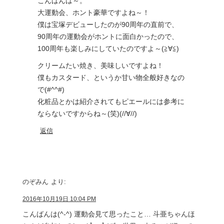
こんばんは～。
大運動会、ホント豪華ですよね～！
僕は宝塚デビューしたのが90周年の直前で、
90周年の運動会がホントに面白かったので、
100周年も楽しみにしていたのですよ～(≧∀≦)
クリームたい焼き、美味しいですよね！
僕もカスタード、というか甘い物全般好きなの
で(#^^#)
化粧品とかは紹介されてもピエールには参考に
ならないですからね～(笑)(//∀//)
返信
のぞみん
より:
2016年10月19日 10:04 PM
こんばんは(^-^) 運動会見て思ったこと… 斗亜ちゃんほ