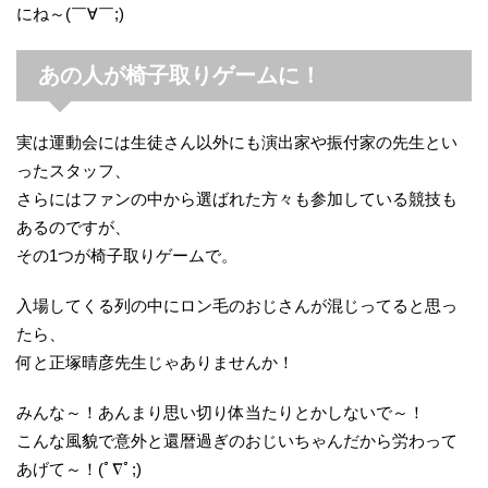
にね～(￣∀￣;)
あの人が椅子取りゲームに！
実は運動会には生徒さん以外にも演出家や振付家の先生とい
ったスタッフ、
さらにはファンの中から選ばれた方々も参加している競技も
あるのですが、
その1つが椅子取りゲームで。
入場してくる列の中にロン毛のおじさんが混じってると思っ
たら、
何と正塚晴彦先生じゃありませんか！
みんな～！あんまり思い切り体当たりとかしないで～！
こんな風貌で意外と還暦過ぎのおじいちゃんだから労わって
あげて～！(ﾟ∇ﾟ;)