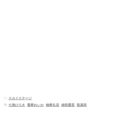
-
スカイステージ
-
七海ひろき
,
愛希れいか
,
柚希礼音
,
綺咲愛里
,
龍真咲