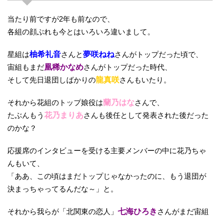
当たり前ですが2年も前なので、
各組の顔ぶれも今とはいろいろ違いまして。
星組は
柚希礼音
さんと
夢咲ねね
さんがトップだった頃で、
宙組もまだ
凰稀かなめ
さんがトップだった時代、
そして先日退団しばかりの
龍真咲
さんもいたり。
それから花組のトップ娘役は
蘭乃はな
さんで、
たぶんもう
花乃まりあ
さんも後任として発表された後だった
のかな？
応援席のインタビューを受ける主要メンバーの中に花乃ちゃ
んもいて、
「ああ、この頃はまだトップじゃなかったのに、もう退団が
決まっちゃってるんだな～」と。
それから我らが「北関東の恋人」
七海ひろき
さんがまだ宙組