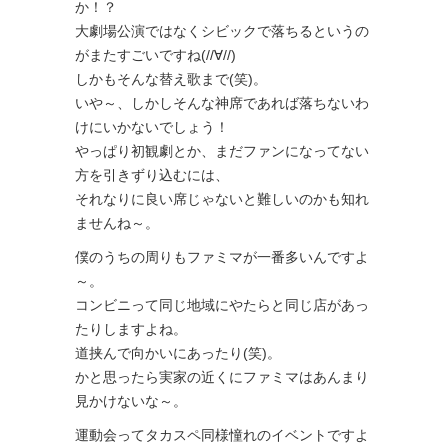
か！？
大劇場公演ではなくシビックで落ちるというの
がまたすごいですね(//∀//)
しかもそんな替え歌まで(笑)。
いや～、しかしそんな神席であれば落ちないわ
けにいかないでしょう！
やっぱり初観劇とか、まだファンになってない
方を引きずり込むには、
それなりに良い席じゃないと難しいのかも知れ
ませんね～。
僕のうちの周りもファミマが一番多いんですよ
～。
コンビニって同じ地域にやたらと同じ店があっ
たりしますよね。
道挟んで向かいにあったり(笑)。
かと思ったら実家の近くにファミマはあんまり
見かけないな～。
運動会ってタカスペ同様憧れのイベントですよ