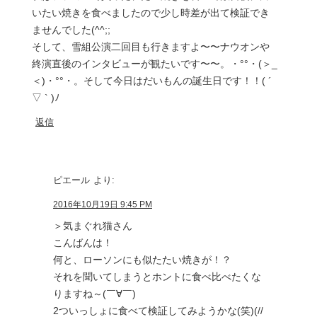
いたい焼きを食べましたので少し時差が出て検証でき
ませんでした(^^;;
そして、雪組公演二回目も行きますよ〜〜ナウオンや
終演直後のインタビューが観たいです〜〜。・°°・(＞_
＜)・°°・。そして今日はだいもんの誕生日です！！( ´
▽ ` )ﾉ
返信
ピエール
より:
2016年10月19日 9:45 PM
＞気まぐれ猫さん
こんばんは！
何と、ローソンにも似たたい焼きが！？
それを聞いてしまうとホントに食べ比べたくな
りますね～(￣∀￣)
2ついっしょに食べて検証してみようかな(笑)(//