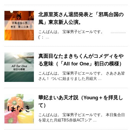
北原里英さん退団発表と「邪馬台国の
風」東京新人公演。
こんばんは。 宝塚男子ピエールです。 …………
(´； ...
真面目なたまきちくんがコメディをや
る意味（「All for One」初日の模様）
こんばんは。 宝塚男子ピエールです。 さあさあ皆
さん！ ついに始まりました月組大 ...
華妃まいあ天才説（Young＋を拝見し
て）
こんばんは。 宝塚男子ピエールです。 本日集合日
を迎えた月組TBS赤坂ACTシア ...