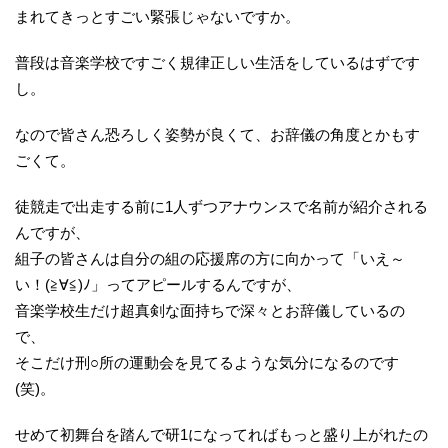
まれてきっとすごい緊張じゃないですか。
普段は音楽学校ですごく規律正しい生活をしているはずです
し。
なので皆さん恐ろしく姿勢が良くて、お辞儀の角度とかもす
ごくて。
徒競走で出走する前に1人ずつアナウンスで名前が紹介される
んですが、
組子の皆さんは自分の組の応援席の方に向かって「いえ～
い！(≧∀≦)ﾉ」ってアピールするんですが、
音楽学校生だけ超真剣な面持ちで深々とお辞儀しているの
で、
そこだけ刑○所の運動会を見てるような気分になるのです
(笑)。
せめて初舞台を踏んで研1になってればもっと盛り上がれたの