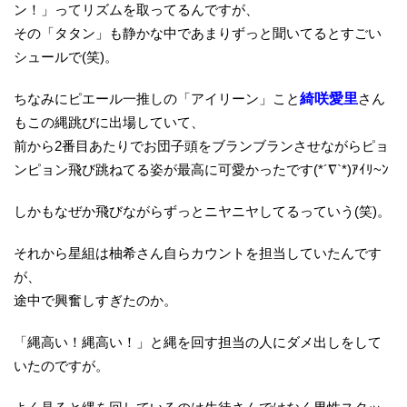
ン！」ってリズムを取ってるんですが、
その「タタン」も静かな中であまりずっと聞いてるとすごい
シュールで(笑)。
ちなみにピエール一推しの「アイリーン」こと
綺咲愛里
さん
もこの縄跳びに出場していて、
前から2番目あたりでお団子頭をブランブランさせながらピョ
ンピョン飛び跳ねてる姿が最高に可愛かったです(*´∇`*)ｱｲﾘ~ﾝ
しかもなぜか飛びながらずっとニヤニヤしてるっていう(笑)。
それから星組は柚希さん自らカウントを担当していたんです
が、
途中で興奮しすぎたのか。
「縄高い！縄高い！」と縄を回す担当の人にダメ出しをして
いたのですが。