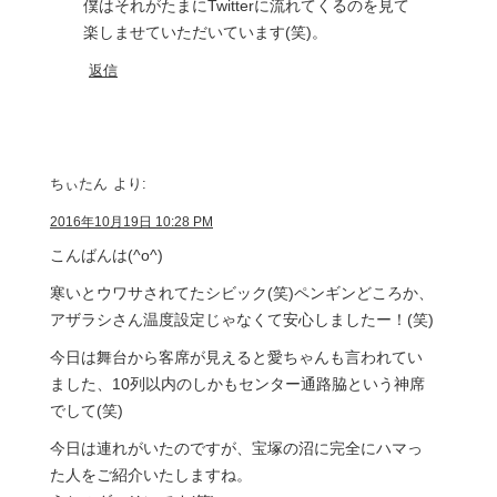
僕はそれがたまにTwitterに流れてくるのを見て
楽しませていただいています(笑)。
返信
ちぃたん
より:
2016年10月19日 10:28 PM
こんばんは(^o^)
寒いとウワサされてたシビック(笑)ペンギンどころか、
アザラシさん温度設定じゃなくて安心しましたー！(笑)
今日は舞台から客席が見えると愛ちゃんも言われてい
ました、10列以内のしかもセンター通路脇という神席
でして(笑)
今日は連れがいたのですが、宝塚の沼に完全にハマっ
た人をご紹介いたしますね。