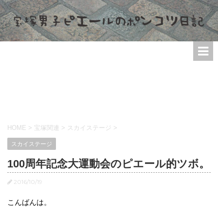
HOME
>
宝塚関連
>
スカイステージ
>
スカイステージ
100周年記念大運動会のピエール的ツボ。
2016/10/19
こんばんは。