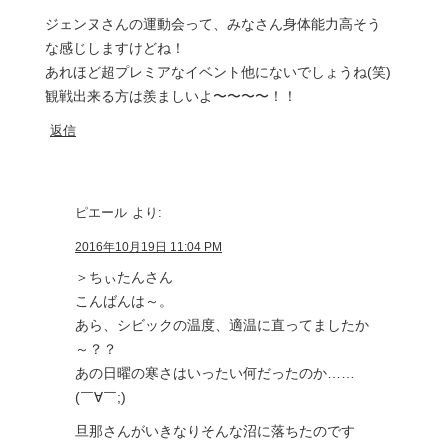
ジェンヌさんの運動会って、みなさん身体能力高そう
な感じしますけどね！
あれほど超プレミアなイベント他にないでしょうね(笑)
観戦出来る方は羨ましいよ〜〜〜〜！！
返信
ピエール
より:
2016年10月19日 11:04 PM
＞ちぃたんさん
こんばんは～。
あら、シビックの温度、適温に直ってましたか
～？？
あの日曜の寒さはいったい何だったのか……
(￣∀￣;)
旦那さんがいきなりそんな沼に落ちたのです