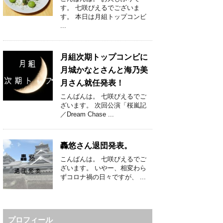
す。 七咲ぴえるでございま
す。 本日は月組トップコンビ
...
月組次期トップコンビに
月城かなとさんと海乃美
月さん就任発表！
こんばんは。 七咲ぴえるでご
ざいます。 次回公演「桜嵐記
／Dream Chase ...
轟悠さん退団発表。
こんばんは。 七咲ぴえるでご
ざいます。 いやー、相変わら
ずコロナ禍の日々ですが、 ...
プロフィール