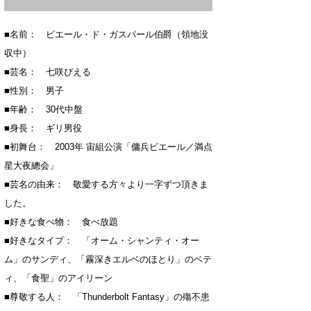
■名前： ピエール・ド・ガスパール伯爵（領地没
収中）
■芸名： 七咲ぴえる
■性別： 男子
■年齢： 30代中盤
■身長： ギリ男役
■初舞台： 2003年 宙組公演「傭兵ピエール／満点
星大夜總会」
■芸名の由来： 敬愛する方々より一字ずつ頂きま
した。
■好きな食べ物： 食べ放題
■好きなタイプ： 「オーム・シャンティ・オー
ム」のサンディ、「霧深きエルベのほとり」のベテ
ィ、「食聖」のアイリーン
■尊敬する人： 「Thunderbolt Fantasy」の殤不患