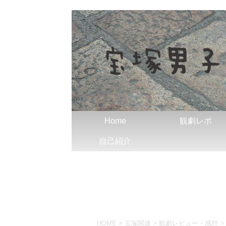
Home
観劇レポ
自己紹介
HOME
>
宝塚関連
>
観劇レビュー・感想
>