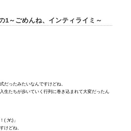
」感想その1～ごめんね、インティライミ～
式だったみたいなんですけどね、
入生たちが歩いていく行列に巻き込まれて大変だったん
;∀;)」
すけどね、