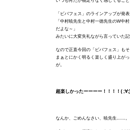
いつも何だか物足りなく感じてること
「ビバフェス」のラインアップが発表
「中村暁先生と中村一徳先生のW中村
だよな～」
みたいに大変失礼ながら言っていた記
なので正直今回の「ビバフェス」もそ
まぁとにかく明るく楽しく盛り上がっ
が。
超楽しかったーーーー！！！！( ;∀;
なんか、ごめんなさい、暁先生……。