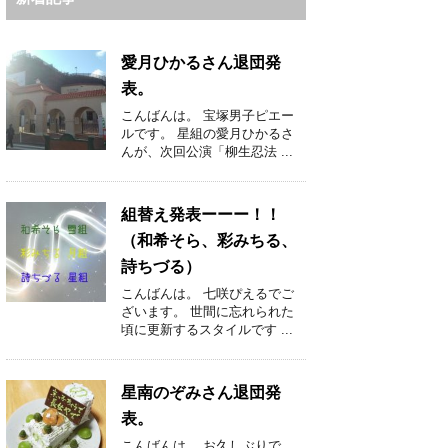
愛月ひかるさん退団発
表。
こんばんは。 宝塚男子ピエー
ルです。 星組の愛月ひかるさ
んが、次回公演「柳生忍法 ...
組替え発表ーーー！！
（和希そら、彩みちる、
詩ちづる）
こんばんは。 七咲ぴえるでご
ざいます。 世間に忘れられた
頃に更新するスタイルです ...
星南のぞみさん退団発
表。
こんばんは。 お久しぶりで