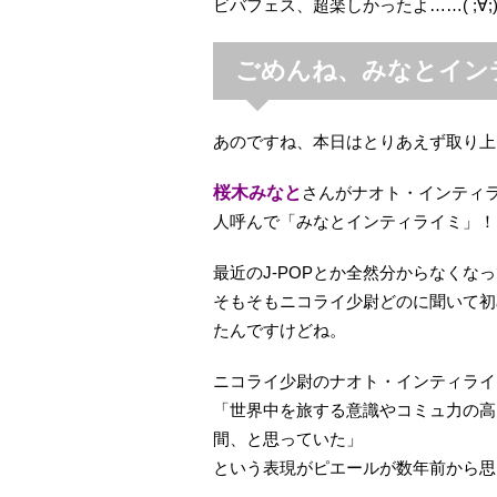
ビバフェス、超楽しかったよ……( ;∀;
ごめんね、みなとイン
あのですね、本日はとりあえず取り上
桜木みなと
さんがナオト・インティ
人呼んで「みなとインティライミ」！
最近のJ-POPとか全然分からなくな
そもそもニコライ少尉どのに聞いて初
たんですけどね。
ニコライ少尉のナオト・インティライ
「世界中を旅する意識やコミュ力の高
間、と思っていた」
という表現がピエールが数年前から思