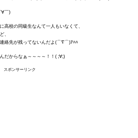
∀￣)
に高校の同級生なんて一人もいなくて、
ど、
絡先が残ってないんだよ(⌒∇⌒)ｱﾊﾊ
からなぁ～～～～！！( ;∀;)
スポンサーリンク