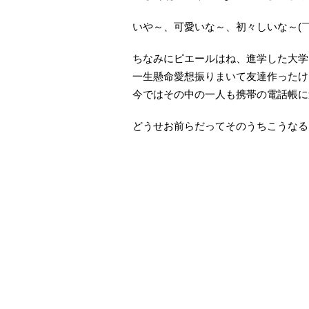
いや～、可愛いな～、初々しいな～(￣
ちなみにピエールはね、進学した大学
一生懸命愛想振りまいて友達作ったけ
今ではその中の一人も携帯の電話帳に連
どうせお前らだってそのうちこうなるんだ