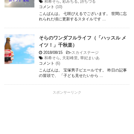
和希そら
,
彩みちる
,
詩ちづる
コメント
(10)
こんばんは。 七咲ぴえるでございます。 世間に忘
れられた頃に更新するスタイルです ...
そらのワンダフルライフ（「ハッスル メ
イツ！」千秋楽）
2018/08/15
-
スカイステージ
和希そら
,
天彩峰里
,
華妃まいあ
コメント
(6)
こんばんは。 宝塚男子ピエールです。 昨日の記事
の冒頭で、 「子ども見せたいから ...
スポンサーリンク