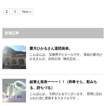
1
2
Next »
新着記事
愛月ひかるさん退団発表。
こんばんは。 宝塚男子ピエールです。 星組の愛月ひ
かるさんが、次回公演「柳生忍法 ...
組替え発表ーーー！！（和希そら、彩みち
る、詩ちづる）
こんばんは。 七咲ぴえるでございます。 世間に忘れ
られた頃に更新するスタイルです ...