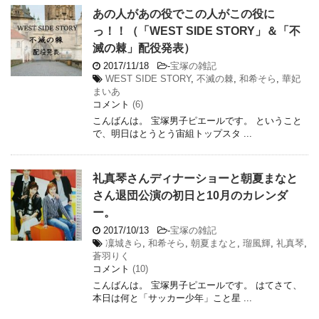
あの人があの役でこの人がこの役に
っ！！（「WEST SIDE STORY」＆「不
滅の棘」配役発表）
2017/11/18
-
宝塚の雑記
WEST SIDE STORY
,
不滅の棘
,
和希そら
,
華妃
まいあ
コメント
(6)
こんばんは。 宝塚男子ピエールです。 ということ
で、明日はとうとう宙組トップスタ ...
礼真琴さんディナーショーと朝夏まなと
さん退団公演の初日と10月のカレンダ
ー。
2017/10/13
-
宝塚の雑記
凜城きら
,
和希そら
,
朝夏まなと
,
瑠風輝
,
礼真琴
,
蒼羽りく
コメント
(10)
こんばんは。 宝塚男子ピエールです。 はてさて、
本日は何と「サッカー少年」こと星 ...