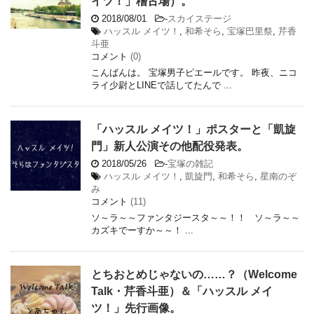
イツ！」稽古場）。
2018/08/01
-
スカイステージ
ハッスル メイツ！
,
和希そら
,
宝塚巴里祭
,
芹香
斗亜
コメント
(0)
こんばんは。 宝塚男子ピエールです。 昨夜、ニコ
ライ少尉とLINEで話してたんで ...
「ハッスル メイツ！」ポスターと「凱旋
門」新人公演その他配役発表。
2018/05/26
-
宝塚の雑記
ハッスル メイツ！
,
凱旋門
,
和希そら
,
星南のぞ
み
コメント
(11)
ソ～ラ～～ファンタジースタ～～！！ ソ～ラ～～
カズキでーすか～～！ ...
とちおとめじゃないの……？（Welcome
Talk・芹香斗亜）＆「ハッスル メイ
ツ！」先行画像。