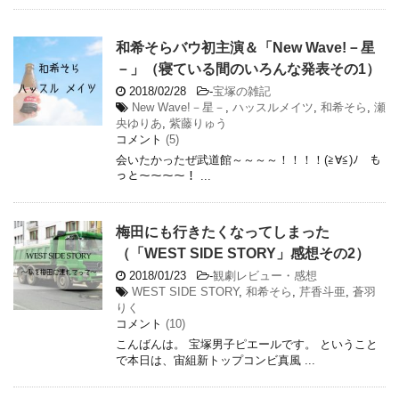
和希そらバウ初主演＆「New Wave!－星
－」（寝ている間のいろんな発表その1）
2018/02/28
-
宝塚の雑記
New Wave!－星－
,
ハッスルメイツ
,
和希そら
,
瀬
央ゆりあ
,
紫藤りゅう
コメント
(5)
会いたかったぜ武道館～～～～！！！！(≧∀≦)ﾉ も
っと～～～～！ ...
梅田にも行きたくなってしまった
（「WEST SIDE STORY」感想その2）
2018/01/23
-
観劇レビュー・感想
WEST SIDE STORY
,
和希そら
,
芹香斗亜
,
蒼羽
りく
コメント
(10)
こんばんは。 宝塚男子ピエールです。 ということ
で本日は、宙組新トップコンビ真風 ...