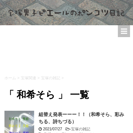
ホーム
>
宝塚関連
>
宝塚の雑記
>
「 和希そら 」 一覧
組替え発表ーーー！！（和希そら、彩み
ちる、詩ちづる）
2021/07/27
-
宝塚の雑記