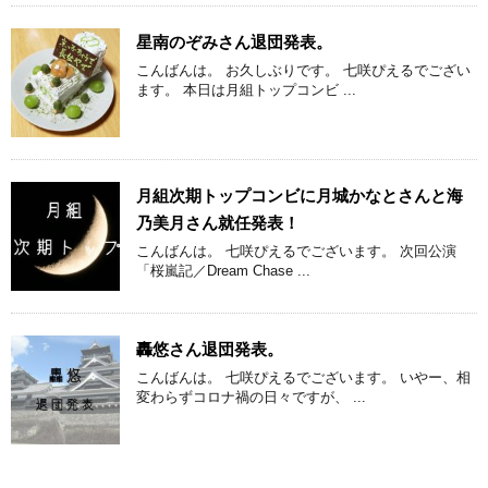
星南のぞみさん退団発表。
こんばんは。 お久しぶりです。 七咲ぴえるでござい
ます。 本日は月組トップコンビ ...
月組次期トップコンビに月城かなとさんと海
乃美月さん就任発表！
こんばんは。 七咲ぴえるでございます。 次回公演
「桜嵐記／Dream Chase ...
轟悠さん退団発表。
こんばんは。 七咲ぴえるでございます。 いやー、相
変わらずコロナ禍の日々ですが、 ...