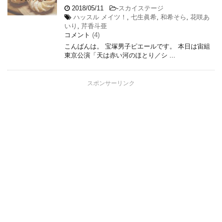
2018/05/11
-
スカイステージ
ハッスル メイツ！
,
七生眞希
,
和希そら
,
花咲あ
いり
,
芹香斗亜
コメント
(4)
こんばんは。 宝塚男子ピエールです。 本日は宙組
東京公演「天は赤い河のほとり／シ ...
スポンサーリンク