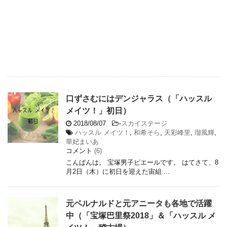
口ずさむにはデンジャラス（「ハッスル
メイツ！」初日）
2018/08/07
-
スカイステージ
ハッスル メイツ！
,
和希そら
,
天彩峰里
,
瑠風輝
,
華妃まいあ
コメント
(6)
こんばんは。 宝塚男子ピエールです。 はてさて、8
月2日（木）に初日を迎えた宙組 ...
元ベルナルドと元アニータも各地で活躍
中（「宝塚巴里祭2018」＆「ハッスル メ