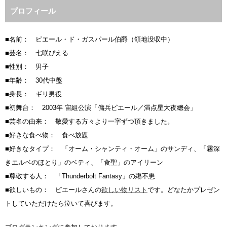
プロフィール
■名前： ピエール・ド・ガスパール伯爵（領地没収中）
■芸名： 七咲ぴえる
■性別： 男子
■年齢： 30代中盤
■身長： ギリ男役
■初舞台： 2003年 宙組公演「傭兵ピエール／満点星大夜總会」
■芸名の由来： 敬愛する方々より一字ずつ頂きました。
■好きな食べ物： 食べ放題
■好きなタイプ： 「オーム・シャンティ・オーム」のサンディ、「霧深
きエルベのほとり」のベティ、「食聖」のアイリーン
■尊敬する人： 「Thunderbolt Fantasy」の殤不患
■欲しいもの： ピエールさんの
欲しい物リスト
です。どなたかプレゼン
トしていただけたら泣いて喜びます。